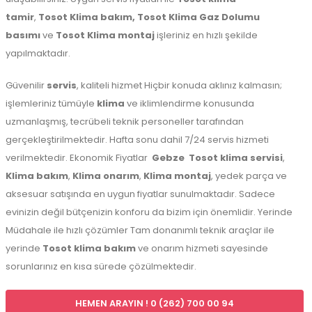
tamir
,
Tosot Klima bakım,
Tosot Klima Gaz Dolumu
basımı
ve
Tosot Klima montaj
işleriniz en hızlı şekilde
yapılmaktadır.
Güvenilir
servis
, kaliteli hizmet Hiçbir konuda aklınız kalmasın;
işlemleriniz tümüyle
klima
ve iklimlendirme konusunda
uzmanlaşmış, tecrübeli teknik personeller tarafından
gerçekleştirilmektedir. Hafta sonu dahil 7/24 servis hizmeti
verilmektedir. Ekonomik Fiyatlar
Gebze
Tosot klima servisi
,
Klima bakım
,
Klima onarım
,
Klima montaj
, yedek parça ve
aksesuar satışında en uygun fiyatlar sunulmaktadır. Sadece
evinizin değil bütçenizin konforu da bizim için önemlidir. Yerinde
Müdahale ile hızlı çözümler Tam donanımlı teknik araçlar ile
yerinde
Tosot klima bakım
ve onarım hizmeti sayesinde
sorunlarınız en kısa sürede çözülmektedir.
HEMEN ARAYIN ! 0 (262) 700 00 94