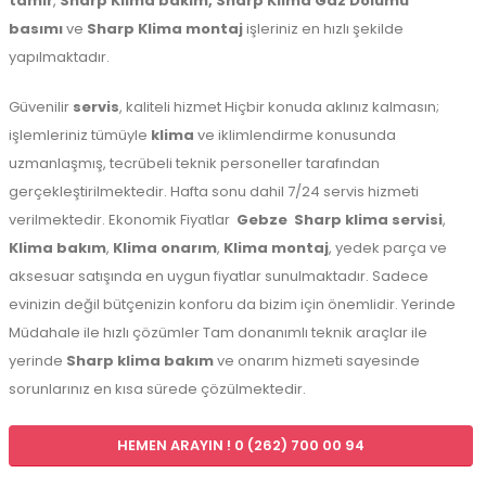
tamir
,
Sharp Klima bakım,
Sharp Klima Gaz Dolumu
basımı
ve
Sharp Klima montaj
işleriniz en hızlı şekilde
yapılmaktadır.
Güvenilir
servis
, kaliteli hizmet Hiçbir konuda aklınız kalmasın;
işlemleriniz tümüyle
klima
ve iklimlendirme konusunda
uzmanlaşmış, tecrübeli teknik personeller tarafından
gerçekleştirilmektedir. Hafta sonu dahil 7/24 servis hizmeti
verilmektedir. Ekonomik Fiyatlar
Gebze
Sharp klima servisi
,
Klima bakım
,
Klima onarım
,
Klima montaj
, yedek parça ve
aksesuar satışında en uygun fiyatlar sunulmaktadır. Sadece
evinizin değil bütçenizin konforu da bizim için önemlidir. Yerinde
Müdahale ile hızlı çözümler Tam donanımlı teknik araçlar ile
yerinde
Sharp klima bakım
ve onarım hizmeti sayesinde
sorunlarınız en kısa sürede çözülmektedir.
HEMEN ARAYIN ! 0 (262) 700 00 94