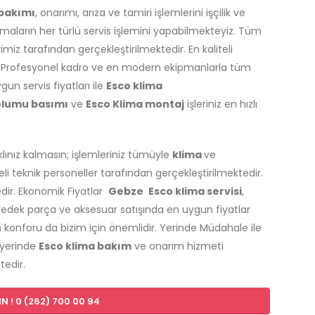
 bakımı
, onarımı, arıza ve tamiri işlemlerini işçilik ve
maların her türlü servis işlemini yapabilmekteyiz. Tüm
miz tarafından gerçekleştirilmektedir. En kaliteli
 Profesyonel kadro ve en modern ekipmanlarla tüm
gun servis fiyatları ile
Esco klima
olumu basımı
ve
Esco Klima montaj
işleriniz en hızlı
aklınız kalmasın; işlemleriniz tümüyle
klima
ve
 teknik personeller tarafından gerçekleştirilmektedir.
edir. Ekonomik Fiyatlar
Gebze
Esco klima servisi
,
yedek parça ve aksesuar satışında en uygun fiyatlar
 konforu da bizim için önemlidir. Yerinde Müdahale ile
 yerinde
Esco klima bakım
ve onarım hizmeti
tedir.
 ! 0 (262) 700 00 94