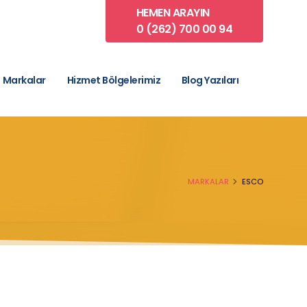
HEMEN ARAYIN
0 (262) 700 00 94
Markalar
Hizmet Bölgelerimiz
Blog Yazıları
MARKALAR
ESCO