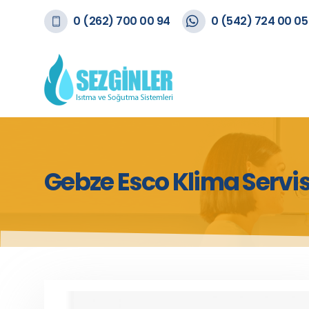
0 (262) 700 00 94
0 (542) 724 00 05
Gebze Esco Klima Servis