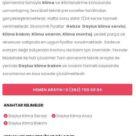
işlemleriniz tümüyle
klima
ve iklimlendirme konusunda
uzmanlaşmış, tecrübeli teknik personeller tarafından
gerçekleştirilmektedir. Hafta sonu dahil 7/24 servis hizmeti
verilmektedir. Ekonomik Fiyatlar
Gebze
Daylux klima servisi
,
Klima bakım
,
Klima onarım
,
Klima montaj
, yedek parça ve
aksesuar satışında en uygun fiyatlar sunulmaktadır. Sadece
evinizin değil bütçenizin konforu da bizim için önemlidir. Yerinde
Müdahale ile hızlı çözümler Tam donanımlı teknik araçlar ile
yerinde
Daylux klima bakım
ve onarım hizmeti sayesinde
sorunlarınız en kısa sürede çözülmektedir.
HEMEN ARAYIN ! 0 (262) 700 00 94
ANAHTAR KELIMELER:
Daylux Klima Servisi
Daylux Klima Arıza
Daylux Klima Bakımı